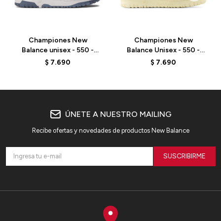
Championes New
Championes New
Balance unisex - 550 -
Balance Unisex - 550 -
BB550PLA - ANGORA
BB550LRB - ELD
$
7.690
$
7.690
ÚNETE A NUESTRO MAILING
Recibe ofertas y novedades de productos New Balance
SUSCRIBIRME