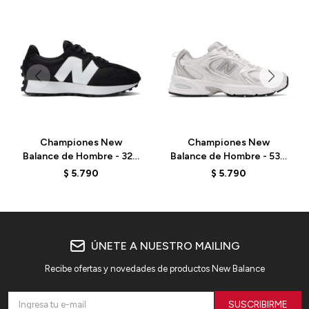
Championes New
Championes New
Balance de Hombre - 327
Balance de Hombre - 530
- MS327CBW - BLACK
- MR530EMA - ELD
$
5.790
$
5.790
ÚNETE A NUESTRO MAILING
Recibe ofertas y novedades de productos New Balance
SUSCRIBIRME