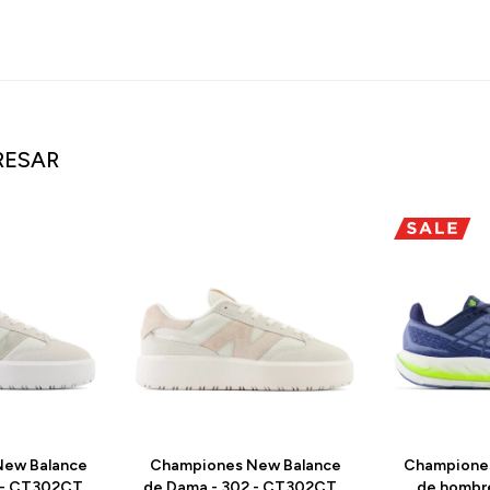
RESAR
ew Balance
Championes New Balance
Champione
 - CT302CTB
de Dama - 302 - CT302CTA
de hombr