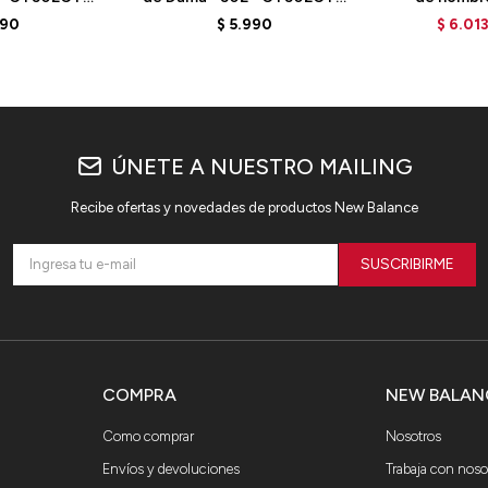
LD
- ELD
MVNGOLZ6
990
$
5.990
$
6.01
B
ÚNETE A NUESTRO MAILING
Recibe ofertas y novedades de productos New Balance
SUSCRIBIRME
COMPRA
NEW BALAN
Como comprar
Nosotros
Envíos y devoluciones
Trabaja con noso