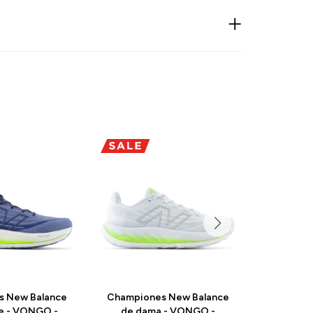
s New Balance
Championes New Balance
Champio
e - VONGO -
de dama - VONGO -
de da