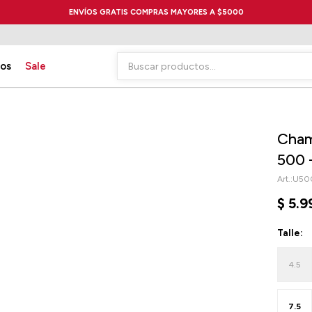
ENVÍOS GRATIS COMPRAS MAYORES A $5000
ios
Sale
Cham
500 
U50
$
5.9
Talle:
4.5
7.5