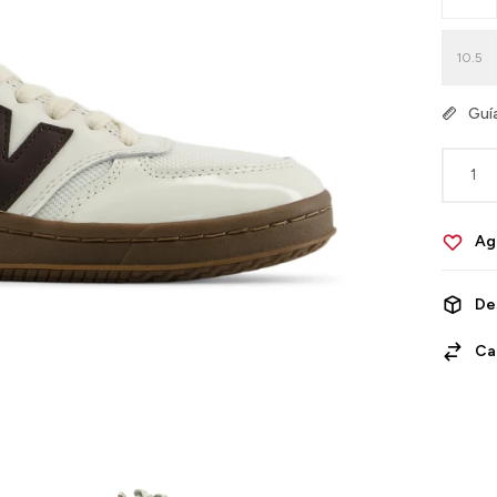
10.5
Guía
1
De
Ca