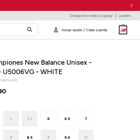
Despacho a todo Uruguay
Locales
piones New Balance Unisex -
- U5006VG - WHITE
06VG-410
90
5
5.5
6
6.5
7
8
8.5
9
9.5
10