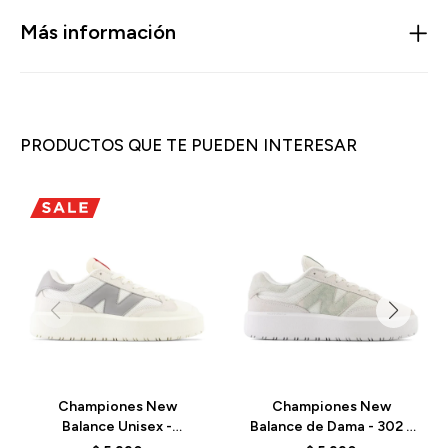
Más información
PRODUCTOS QUE TE PUEDEN INTERESAR
Championes New
Championes New
Balance Unisex -
Balance de Dama - 302 -
CT302RS - SEA SALT
CT302CTB - ELD