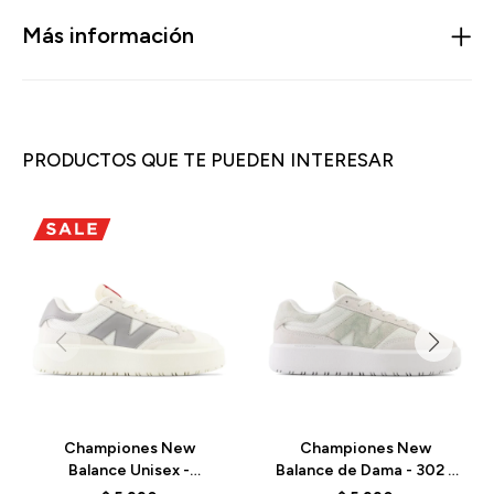
Más información
PRODUCTOS QUE TE PUEDEN INTERESAR
Championes New
Championes New
Balance Unisex -
Balance de Dama - 302 -
CT302RS - SEA SALT
CT302CTB - ELD