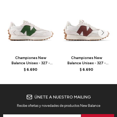
Championes New
Championes New
Balance Unisex - 327 -
Balance Unisex - 327 -
U327WKN - LINEN
U327WKM - LINEN
$
6.690
$
6.690
ÚNETE A NUESTRO MAILING
Recibe ofertas y novedades de productos New Balance