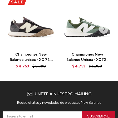
Championes New
Championes New
Balance unisex - XC 72 -
Balance Unisex - XC72 -
UXC72QG - BLACK
UXC72NJ - DARK
$
4.753
$
6.790
$
4.753
$
6.790
JUNIPER
ÚNETE A NUESTRO MAILING
Recibe ofertas y novedades de productos New Balance
SUSCRIBIRME