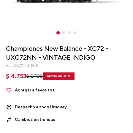
Championes New Balance - XC72 -
UXC72NN - VINTAGE INDIGO
UXC72NN-1418
$
4.753
$
6.790
30
Despacho a todo Uruguay
Cambios en tiendas