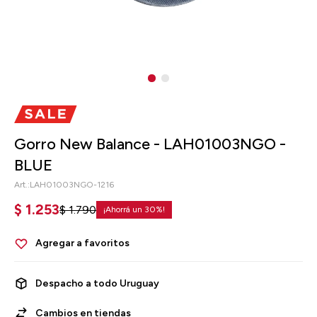
Gorro New Balance - LAH01003NGO -
BLUE
LAH01003NGO-1216
$
1.253
$
1.790
30
Despacho a todo Uruguay
Cambios en tiendas