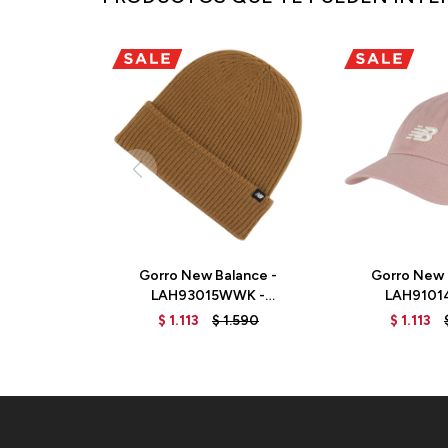
Gorro New Balance -
Gorro New 
LAH93015WWK -
LAH9101
WORKWEAR
PINK
$
1.113
$
1.590
$
1.113