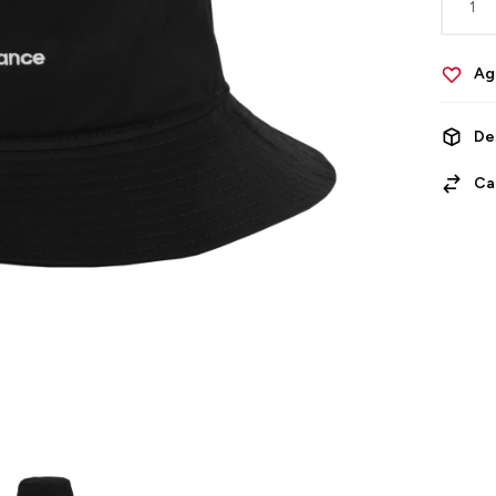
1
De
Ca