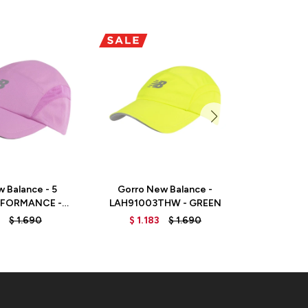
 Balance - 5
Gorro New Balance -
Gorro 
RFORMANCE -
LAH91003THW - GREEN
LAH010
03RS - RED
$
1.690
$
1.183
$
1.690
$
1.