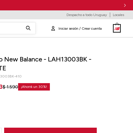
Despacho a todo Uruguay
Locales
o New Balance - LAH13003BK -
TE
13003BK-410
13
$
1.590
30