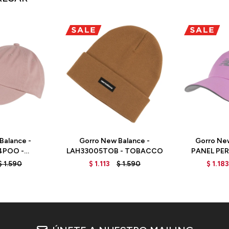
Balance -
Gorro New Balance -
Gorro New
4POO -
LAH33005TOB - TOBACCO
PANEL PE
MOON
LAH910
$
1.590
$
1.113
$
1.590
$
1.183