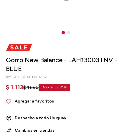
Gorro New Balance - LAH13003TNV -
BLUE
LAH13003TNV-1216
$
1.113
$
1.590
30
Despacho a todo Uruguay
Cambios en tiendas