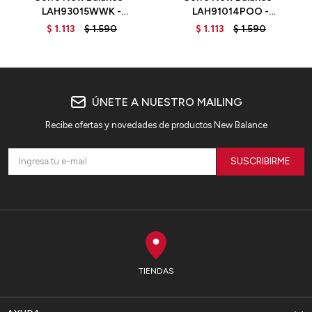
LAH93015WWK -
LAH91014POO -
WORKWEAR
PINKMOON
$
1.113
$
1.590
$
1.113
$
1.590
ÚNETE A NUESTRO MAILING
Recibe ofertas y novedades de productos New Balance
SUSCRIBIRME
TIENDAS