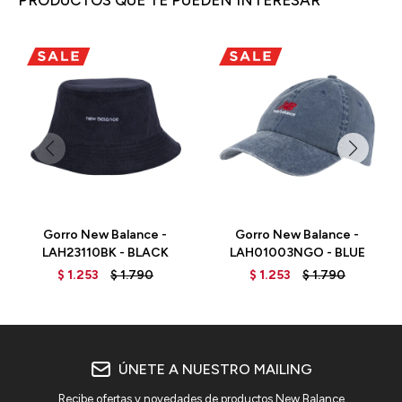
PRODUCTOS QUE TE PUEDEN INTERESAR
Gorro New Balance -
Gorro New Balance -
LAH23110BK - BLACK
LAH01003NGO - BLUE
$
1.253
$
1.790
$
1.253
$
1.790
ÚNETE A NUESTRO MAILING
Recibe ofertas y novedades de productos New Balance