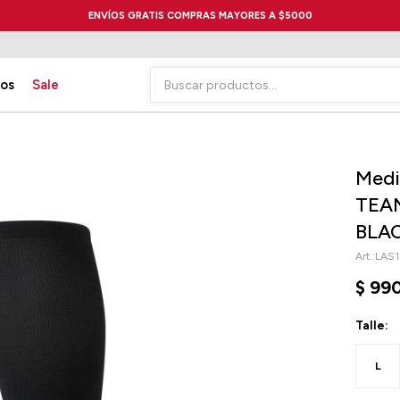
ENVÍOS GRATIS COMPRAS MAYORES A $5000
ios
Sale
Medi
TEAM
BLA
LAS1
$
99
Talle:
L