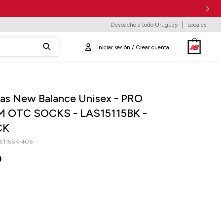
Despacho a todo Uruguay
Locales
as New Balance Unisex - PRO
 OTC SOCKS - LAS15115BK -
CK
5115BK-406
0