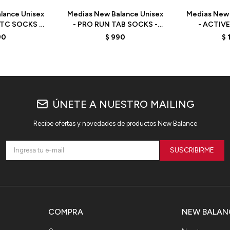
lance Unisex
Medias New Balance Unisex
Medias New 
OTC SOCKS -
- PRO RUN TAB SOCKS -
- ACTIV
 - WHITE
LAS15107WT - WHITE
LAS35
90
$
990
$
BLACK/W
ÚNETE A NUESTRO MAILING
Recibe ofertas y novedades de productos New Balance
SUSCRIBIRME
COMPRA
NEW BALAN