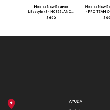
Medias New Balance
Medias New Ba
Lifestyle x3 - N032BLANCO
- PRO TEAM 
- BLANCO
LAS15115WT
$
690
$
9
AYUDA