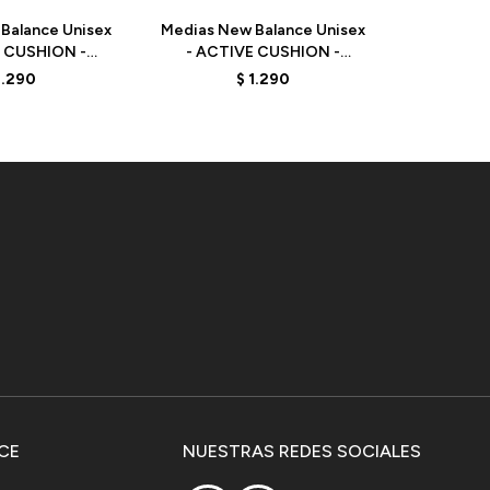
Balance Unisex
Medias New Balance Unisex
Medias Ne
E CUSHION -
- ACTIVE CUSHION -
- PRO 
204AS1 -
LAS35204AS -
LAS
1.290
$
1.290
HITE/GREY
ORANGE/BEIGE/WHITE
BLACK
CE
NUESTRAS REDES SOCIALES