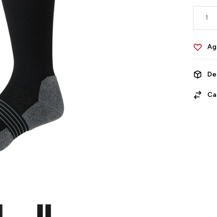
1
De
Ca