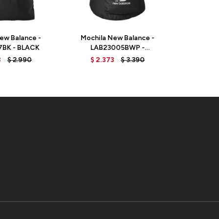
ew Balance -
Mochila New Balance -
Mochila
BK - BLACK
LAB23005BWP -
LAB2300
BLACK/WHITE PRINT
3
$
2.990
$
2.373
$
3.390
$
2.