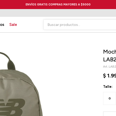
ENVÍOS GRATIS COMPRAS MAYORES A $5000
ios
Sale
Moch
LAB2
LAB2
$
1.9
Talle:
0