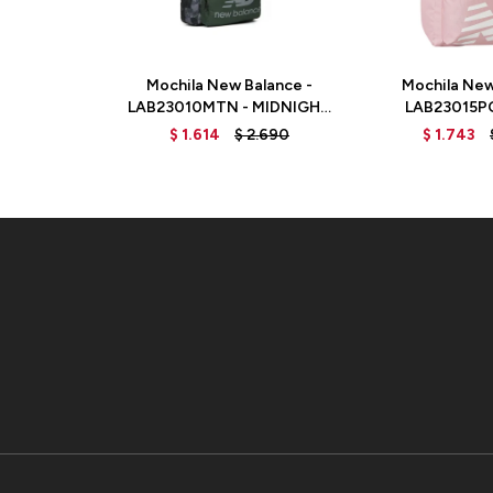
Mochila New Balance -
Mochila New
LAB23010MTN - MIDNIGHT
LAB23015PO
GREEN
MO
$
1.614
$
2.690
$
1.743