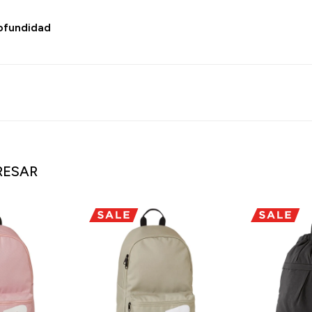
rofundidad
RESAR