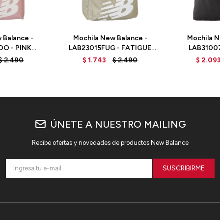
 Balance -
Mochila New Balance -
Mochila N
O - PINK
LAB23015FUG - FATIGUE
LAB31007
ON
GREEN
$
2.490
$
1.743
$
2.490
$
2.09
ÚNETE A NUESTRO MAILING
Recibe ofertas y novedades de productos New Balance
SUSCRIBIRME