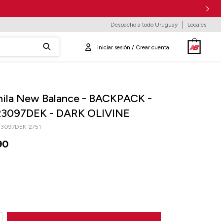
Despacho a todo Uruguay
Locales
ila New Balance - BACKPACK -
3097DEK - DARK OLIVINE
3097DEK-2751
90