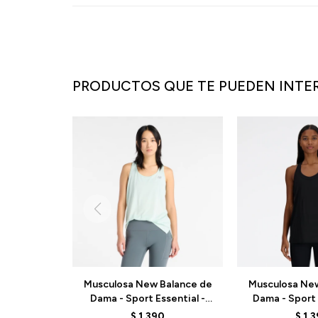
PRODUCTOS QUE TE PUEDEN INTE
Musculosa New Balance de
Musculosa New
Dama - Sport Essential -
Dama - Sport 
WT41220COJ - ELD
WT41220B
$
1.390
$
1.