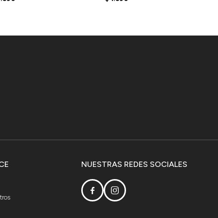
CE
NUESTRAS REDES SOCIALES


tros