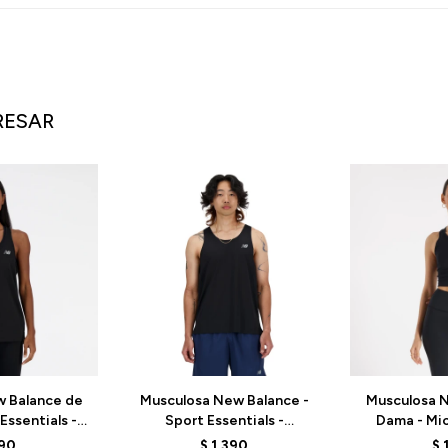
RESAR
 Balance de
Musculosa New Balance -
Musculosa 
Essentials -
Sport Essentials -
Dama - Mic
K - ELD
MT41220BK - BLACK
WT43523
390
$
1.390
$