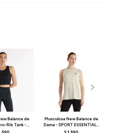
New Balance de
Musculosa New Balance de
Musculos
ro-Rib Tank -
Dama - SPORT ESSENTIAL -
Dama
BK - BLACK
WT41104NMA - NATURALM
WT332
1.590
$
1.590
$
1.