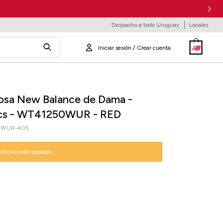
Despacho a todo Uruguay
Locales
osa New Balance de Dama -
ics - WT41250WUR - RED
0WUR-405
artículo está agotado.