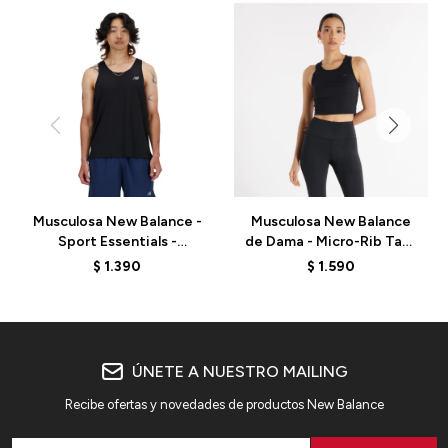
Musculosa New Balance -
Musculosa New Balance
Sport Essentials -
de Dama - Micro-Rib Tank
MT41220BK - BLACK
- WT43523BK - BLACK
$
1.390
$
1.590
ÚNETE A NUESTRO MAILING
Recibe ofertas y novedades de productos New Balance