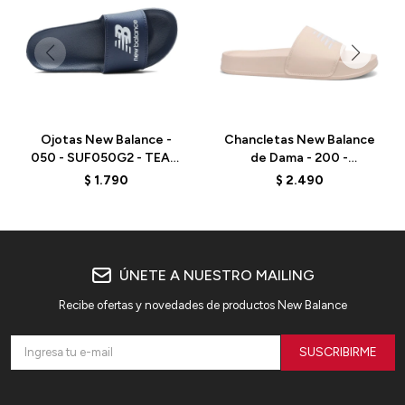
Ojotas New Balance -
Chancletas New Balance
050 - SUF050G2 - TEAM
de Dama - 200 -
NAVY/GRY MATTER
SWF200Z1 - ELD
$
1.790
$
2.490
ÚNETE A NUESTRO MAILING
Recibe ofertas y novedades de productos New Balance
SUSCRIBIRME