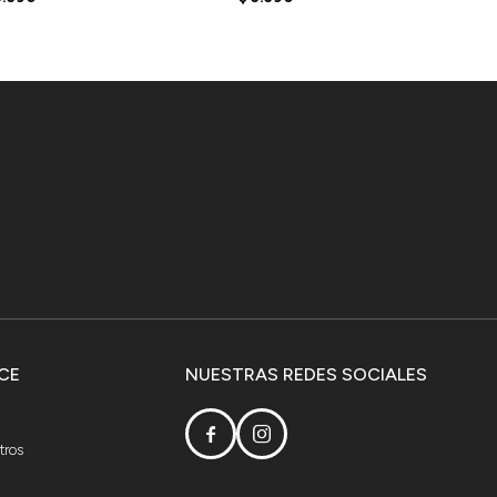
CE
NUESTRAS REDES SOCIALES


tros