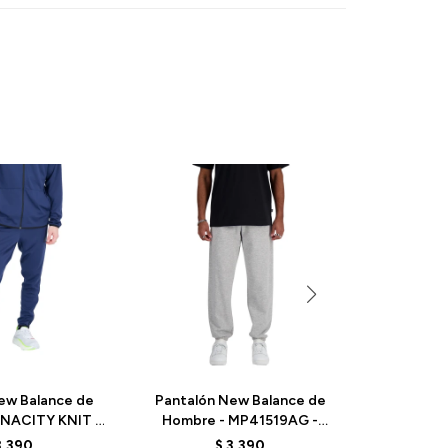
ew Balance de
Pantalón New Balance de
Pantalón
ENACITY KNIT -
Hombre - MP41519AG -
Hombre -S
Y - NB NAVY
GREY
MP415
3.390
$
3.390