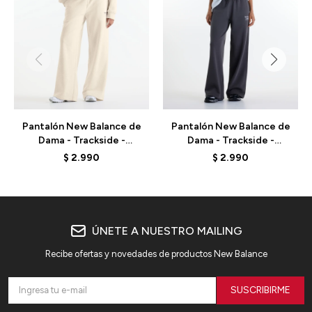
Pantalón New Balance de
Pantalón New Balance de
Dama - Trackside -
Dama - Trackside -
WB62412FLIT -
WB62412FBLK - DARK
$
2.990
$
2.990
CHARCOAL HEATHER
GREY
ÚNETE A NUESTRO MAILING
Recibe ofertas y novedades de productos New Balance
SUSCRIBIRME