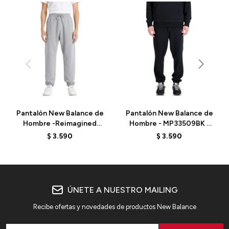
Pantalón New Balance de
Pantalón New Balance de
Hombre -Reimagined
Hombre - MP33509BK -
Fleece-MP51505YST -
BLACK
$
3.590
$
3.590
GREY
ÚNETE A NUESTRO MAILING
Recibe ofertas y novedades de productos New Balance