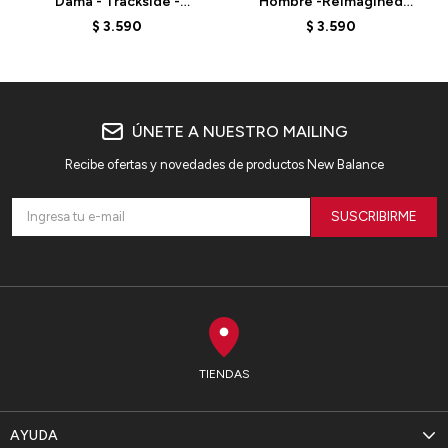
Dama - Trackside -
Hombre -Reimagined
WB62O9UFBLK - DARK
Fleece-MP51505YST -
$
3.590
$
3.590
GREY
GREY
ÚNETE A NUESTRO MAILING
Recibe ofertas y novedades de productos New Balance
SUSCRIBIRME
TIENDAS
AYUDA