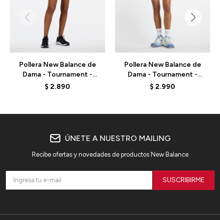
Pollera New Balance de
Pollera New Balance de
Dama - Tournament -
Dama - Tournament -
WK41401WT - ELD
WB61S4JJAAW - ELD
$
2.890
$
2.990
ÚNETE A NUESTRO MAILING
Recibe ofertas y novedades de productos New Balance
SUSCRIBIRME