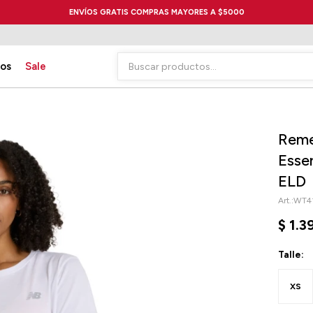
ENVÍOS GRATIS COMPRAS MAYORES A $5000
ios
Sale
Reme
Esse
ELD
WT4
$
1.3
Talle:
XS