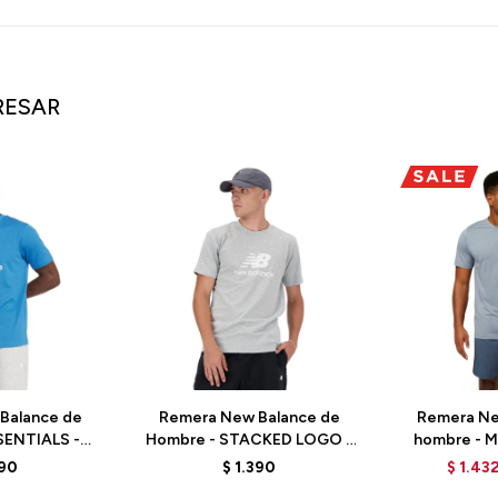
RESAR
Balance de
Remera New Balance de
Remera Ne
SENTIALS -
Hombre - STACKED LOGO -
hombre - 
- BLUEAGAT
MT41502AG - GREY
G
390
$
1.390
$
1.43