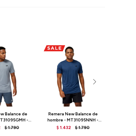
w Balance de
Remera New Balance de
Remera 
MT31095GMH -
hombre - MT31095NNH -
hombre
REY
BLUE
MT335
2
$
1.790
$
1.432
$
1.790
$
1.