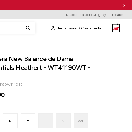
Despacho a todo Uruguay
Locales
ra New Balance de Dama -
ntials Heathert - WT41190WT -
1190WT-1042
90
S
M
L
XL
XXL