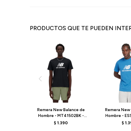
PRODUCTOS QUE TE PUEDEN INTE
Remera New Balance de
Remera New 
Hombre - MT41502BK -
Hombre - ES
BLACK
MT41502BEU 
$
1.390
$
1.