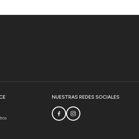
CE
NUESTRAS REDES SOCIALES


tros