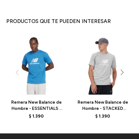
PRODUCTOS QUE TE PUEDEN INTERESAR
Remera New Balance de
Remera New Balance de
Hombre - ESSENTIALS -
Hombre - STACKED
MT41502BEU -
LOGO - MT41502AG -
$
1.390
$
1.390
BLUEAGAT
GREY