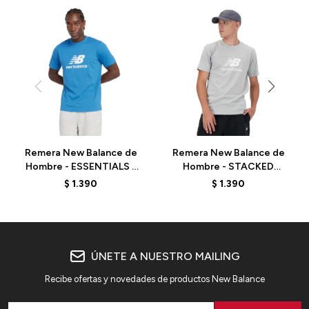
Remera New Balance de
Remera New Balance de
Hombre - ESSENTIALS -
Hombre - STACKED
MT41502BEU -
LOGO - MT41502AG -
$
1.390
$
1.390
BLUEAGAT
GREY
ÚNETE A NUESTRO MAILING
Recibe ofertas y novedades de productos New Balance