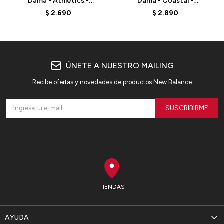
Dama - Athletics -
Dama - Coastal -
WT33557GIE - BEIGE
WT611044SST - CRUDO
$
2.690
$
2.890
ÚNETE A NUESTRO MAILING
Recibe ofertas y novedades de productos New Balance
SUSCRIBIRME
TIENDAS
AYUDA