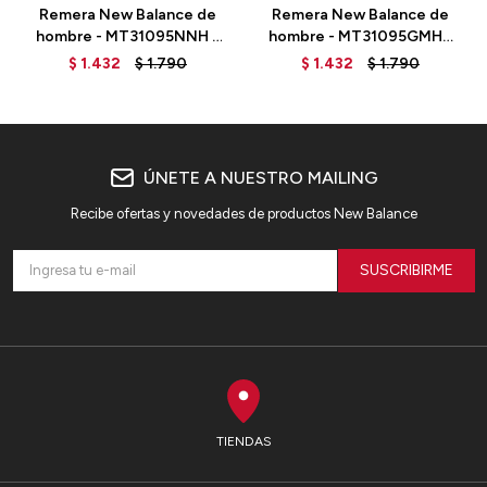
Remera New Balance de
Remera New Balance de
hombre - MT31095NNH -
hombre - MT31095GMH -
BLUE
GREY
$
1.432
$
1.790
$
1.432
$
1.790
ÚNETE A NUESTRO MAILING
Recibe ofertas y novedades de productos New Balance
SUSCRIBIRME
TIENDAS