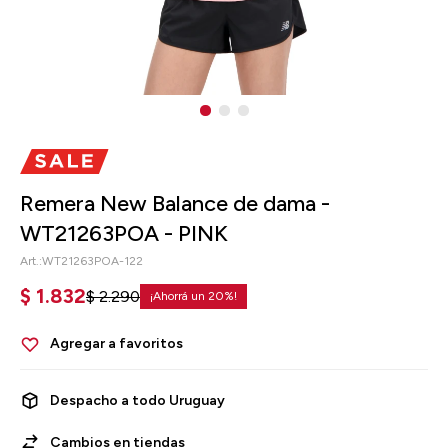
Remera New Balance de dama -
WT21263POA - PINK
WT21263POA-122
$
1.832
$
2.290
20
Despacho a todo Uruguay
Cambios en tiendas