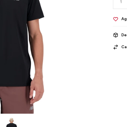
1
De
Ca