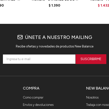
- BLUEAGAT
MT41502AG - GREY
G
390
$
1.390
$
1.43
ÚNETE A NUESTRO MAILING
Recibe ofertas y novedades de productos New Balance
SUSCRIBIRME
COMPRA
NEW BALAN
Como comprar
Nosotros
Envíos y devoluciones
Trabaja con noso