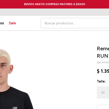
ENVÍOS GRATIS COMPRAS MAYORES A $5000
ios
Sale
Reme
RUN 
MT4
$
1.3
Talle:
XS