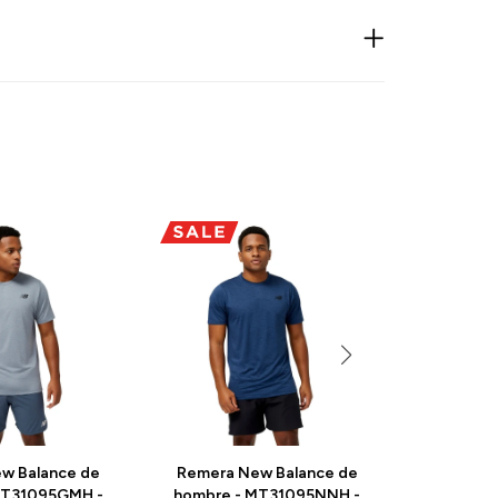
w Balance de
Remera New Balance de
Remera 
MT31095GMH -
hombre - MT31095NNH -
hombre