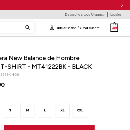
Despacho a todo Uruguay
Locales
ra New Balance de Hombre -
T-SHIRT - MT41222BK - BLACK
1222BK-406
90
S
M
L
XL
XXL