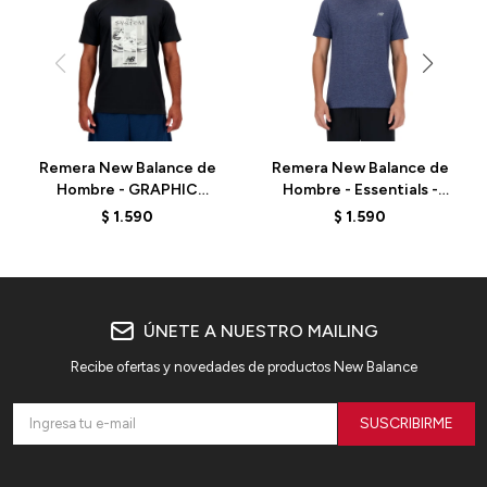
Remera New Balance de
Remera New Balance de
Hombre - GRAPHIC
Hombre - Essentials -
ARCHIVE - MT41595BK -
MT41070NNH - BLUE
$
1.590
$
1.590
BLACK
ÚNETE A NUESTRO MAILING
Recibe ofertas y novedades de productos New Balance
SUSCRIBIRME