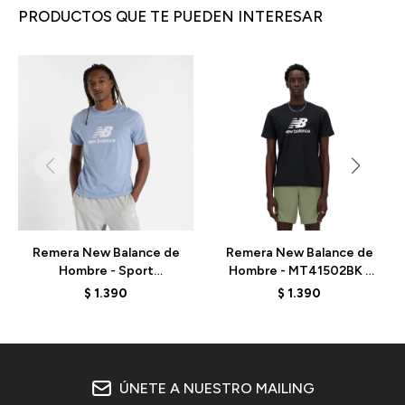
PRODUCTOS QUE TE PUEDEN INTERESAR
Remera New Balance de
Remera New Balance de
Hombre - Sport
Hombre - MT41502BK -
Essentials - MT41502DUS
BLACK
$
1.390
$
1.390
- BLUE
ÚNETE A NUESTRO MAILING