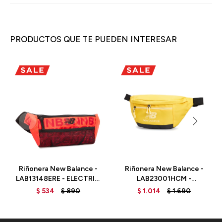
PRODUCTOS QUE TE PUEDEN INTERESAR
Riñonera New Balance -
Riñonera New Balance -
LAB13148ERE - ELECTRIC
LAB23001HCM -
RED
HONEYCOMB
$
534
$
890
$
1.014
$
1.690