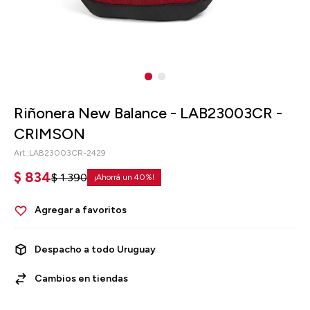
Riñonera New Balance - LAB23003CR -
CRIMSON
LAB23003CR-2429
$
834
$
1.390
40
Despacho a todo Uruguay
Cambios en tiendas