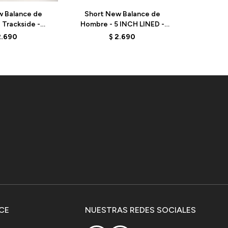
w Balance de
Short New Balance de
Short 
 Trackside -
Hombre - 5 INCH LINED -
Hombre - 
BK - BLACK
MS41230BK - BLACK
MS4123
2.690
$
2.690
CE
NUESTRAS REDES SOCIALES