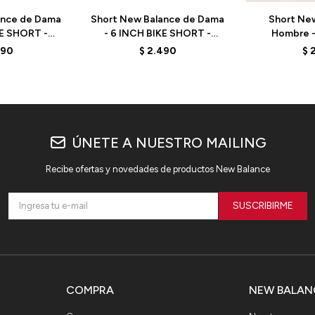
ance de Dama
Short New Balance de Dama
Short Ne
KE SHORT -
- 6 INCH BIKE SHORT -
Hombre -
G - GREEN
WS41114BK - BLACK
MB62S8AA
490
$
2.490
$
ÚNETE A NUESTRO MAILING
Recibe ofertas y novedades de productos New Balance
SUSCRIBIRME
COMPRA
NEW BALAN