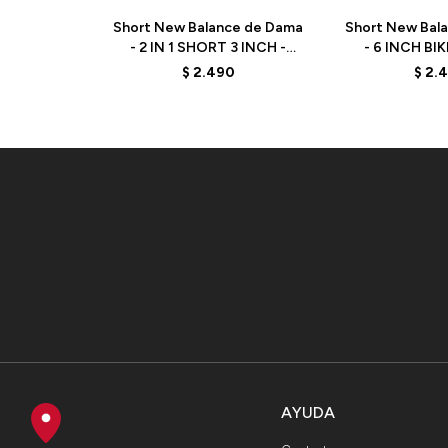
Short New Balance de Dama
Short New Bal
- 2 IN 1 SHORT 3 INCH -
- 6 INCH BI
WS41225BK - BLACK
WS41114NW
$
2.490
$
2.
AYUDA