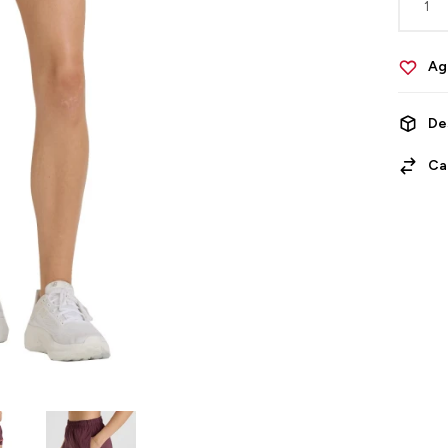
1
De
Ca