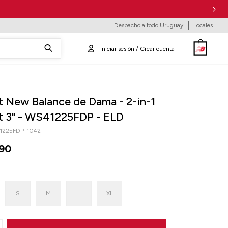
Despacho a todo Uruguay
Locales
t New Balance de Dama - 2-in-1
t 3" - WS41225FDP - ELD
1225FDP-1042
90
S
M
L
XL