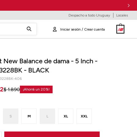
Despacho a todo Uruguay
Locales
t New Balance de dama - 5 Inch -
228BK - BLACK
3228BK-406
12
$
1.890
20
S
M
L
XL
XXL