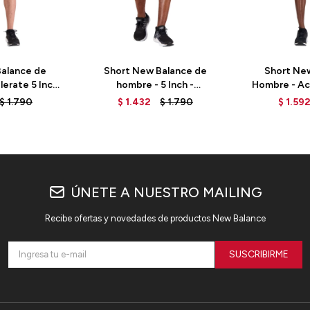
alance de
Short New Balance de
Short Ne
erate 5 Inch
hombre - 5 Inch -
Hombre - Ac
HW - GREEN
MS23228MIB - BLUE
- MS2
$
1.790
$
1.432
$
1.790
$
1.59
BLAC
ÚNETE A NUESTRO MAILING
Recibe ofertas y novedades de productos New Balance
SUSCRIBIRME