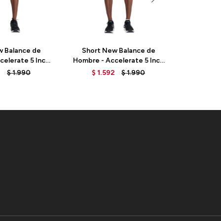
w Balance de
Short New Balance de
Short New
celerate 5 Inch
Hombre - Accelerate 5 Inch
- WS2
3229BM -
- MS23229GR - GREY
2
$
1.990
$
1.592
$
1.990
$
1.
K/MULTI