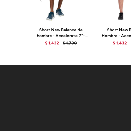
Short New Balance de
Short New B
hombre - Accelerate 7"-
Hombre - Accel
MS23230BK - BLACK
- MS23228T
$
1.432
$
1.790
$
1.432