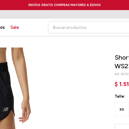
ENVÍOS GRATIS COMPRAS MAYORES A $5000
ios
Sale
Shor
WS23
WS2
$
1.5
Talle:
XS