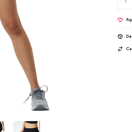
1
De
Ca