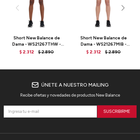
Short New Balance de
Short New Balance de
Dama - WS21267THW -
Dama - WS21267MIB -
GREEN
BLUE
$
2.312
$
2.890
$
2.312
$
2.890
ÚNETE A NUESTRO MAILING
Recibe ofertas y novedades de productos New Balance
SUSCRIBIRME