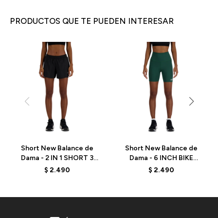
PRODUCTOS QUE TE PUEDEN INTERESAR
Short New Balance de
Short New Balance de
Dama - 2 IN 1 SHORT 3
Dama - 6 INCH BIKE
INCH - WS41225BK -
SHORT - WS41114NWG -
$
2.490
$
2.490
BLACK
GREEN