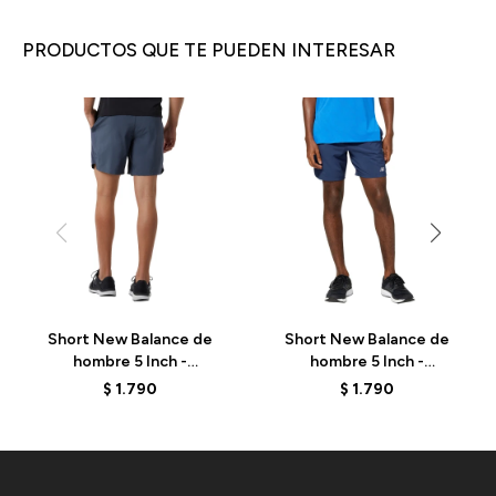
PRODUCTOS QUE TE PUEDEN INTERESAR
Short New Balance de
Short New Balance de
hombre 5 Inch -
hombre 5 Inch -
MS23230THN - GREY
MS23230NGO - BLUE
$
1.790
$
1.790