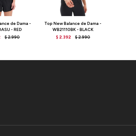
ance de Dama -
Top New Balance de Dama -
Top New B
0ASU - RED
WB21110BK - BLACK
WB2111
2
$
2.990
$
2.392
$
2.990
$
2.