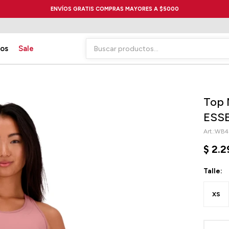
ENVÍOS GRATIS COMPRAS MAYORES A $5000
ios
Sale
Top 
ESSE
WB4
$
2.2
Talle:
XS