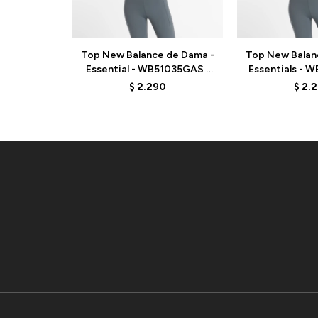
Top New Balance de Dama -
Top New Balan
Essential - WB51035GAS -
Essentials - 
GREEN
EL
$
2.290
$
2.