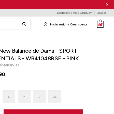
Despacho a todo Uruguay
Locales
New Balance de Dama - SPORT
NTIALS - WB41048RSE - PINK
1048RSE-122
90
S
M
L
XL