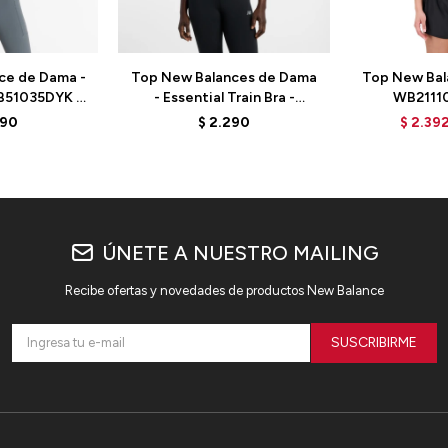
ce de Dama -
Top New Balances de Dama
Top New Bal
WB51035DYK -
- Essential Train Bra -
WB2111
D
WB51035DTR - RED
290
$
2.290
$
2.39
ÚNETE A NUESTRO MAILING
Recibe ofertas y novedades de productos New Balance
SUSCRIBIRME