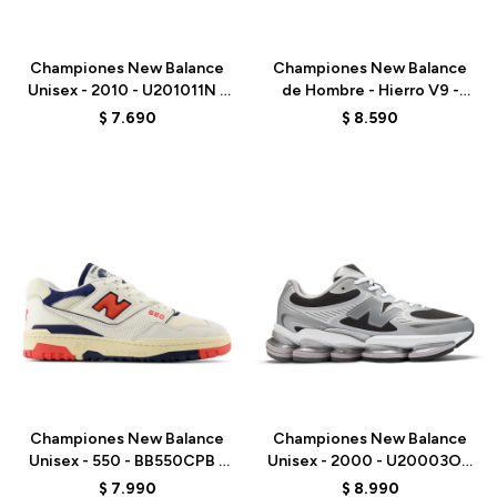
Talle
Talle
Championes New Balance
Championes New Balance
Unisex - 2010 - U201011N -
de Hombre - Hierro V9 -
GREY
MHIER51M - GREEN
$
7.690
$
8.590
Talle
Talle
Championes New Balance
Championes New Balance
Unisex - 550 - BB550CPB -
Unisex - 2000 - U20003OZ
WHITE
- GREY
$
7.990
$
8.990