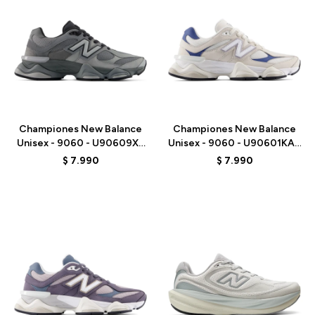
Talle
Talle
Championes New Balance
Championes New Balance
Unisex - 9060 - U90609XS
Unisex - 9060 - U90601KA -
- GREY
BEIGE/AZUL
$
7.990
$
7.990