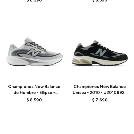
$
8.590
$
8.590
Talle
Talle
Championes New Balance
Championes New Balance
de Hombre - Ellipse -
Unisex - 2010 - U2010892 -
MELPS79X - GREY
BLACK
$
8.590
$
7.690