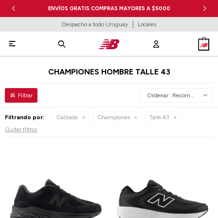
ENVÍOS GRATIS COMPRAS MAYORES A $5000
Despacho a todo Uruguay
Locales

CHAMPIONES HOMBRE TALLE 43
Recomendados
Filtrando por:
Calzado
Championes
Talle 43
Quitar filtros