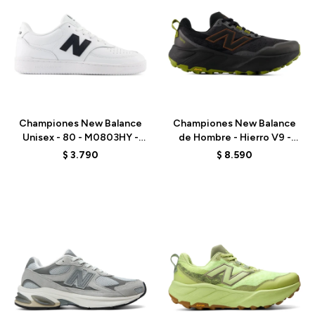
Talle
Talle
Championes New Balance
Championes New Balance
Unisex - 80 - M0803HY -
de Hombre - Hierro V9 -
WHITE
MHIER8TU - BLACK
$
3.790
$
8.590