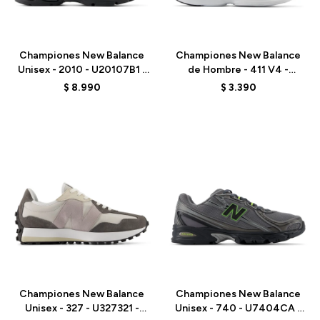
Talle
Talle
Championes New Balance
Championes New Balance
Unisex - 2010 - U20107B1 -
de Hombre - 411 V4 -
BLACK
M4114SQ - BLACK
$
8.990
$
3.390
Talle
Talle
Championes New Balance
Championes New Balance
Unisex - 327 - U327321 -
Unisex - 740 - U7404CA -