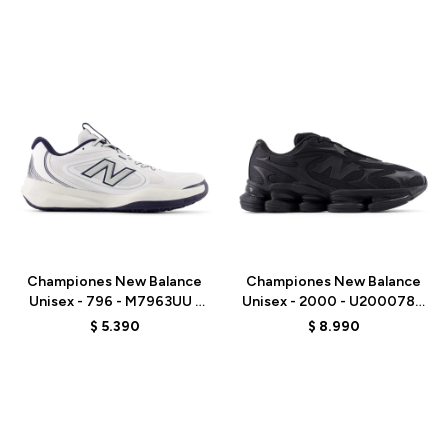
Talle
Talle
Championes New Balance
Championes New Balance
Unisex - 796 - M7963UU -
Unisex - 2000 - U200078C
WHITE
- BLACK
$
5.390
$
8.990