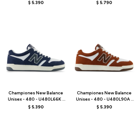
GREY
GREY
$
5.390
$
5.790
Talle
Talle
Championes New Balance
Championes New Balance
Unisex - 480 - U480L66K -
Unisex - 480 - U480L90A -
BLUE
BROWN
$
5.390
$
5.390