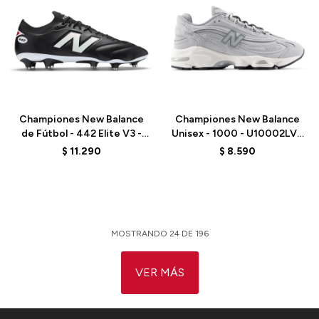
Talle
Talle
Championes New Balance
Championes New Balance
de Fútbol - 442 Elite V3 -
Unisex - 1000 - U10002LV -
U41FM27E - BLACK
GREY
$
11.290
$
8.590
MOSTRANDO
24
DE
196
VER MÁS