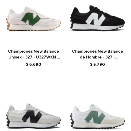
Talle
Talle
Championes New Balance
Championes New Balance
Unisex - 327 - U327WKN -
de Hombre - 327 -
LINEN
MS327CBW - BLACK
$
6.690
$
5.790