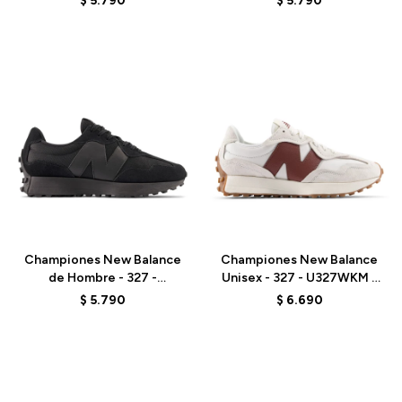
$
5.790
$
5.790
Talle
Talle
Championes New Balance
Championes New Balance
de Hombre - 327 -
Unisex - 327 - U327WKM -
MS327CTB - BLACK
LINEN
$
5.790
$
6.690