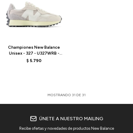
Talle
Championes New Balance
Unisex - 327 - U327WRB -
SEA SALT
$
5.790
MOSTRANDO
31
DE
31
ÚNETE A NUESTRO MAILING
Recibe ofertas y novedades de productos New Balance