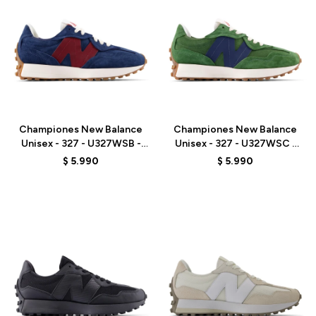
Talle
Talle
Championes New Balance
Championes New Balance
Unisex - 327 - U327WSB -
Unisex - 327 - U327WSC -
NAVY
GREEN
$
5.990
$
5.990