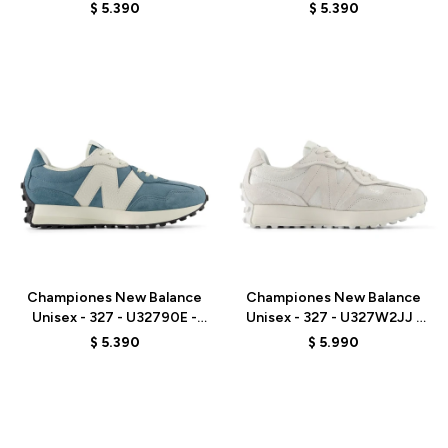
GREY
BROWN
$
5.390
$
5.390
Talle
Talle
Championes New Balance
Championes New Balance
Unisex - 327 - U32790E -
Unisex - 327 - U327W2JJ -
BLUE
GREY
$
5.390
$
5.990