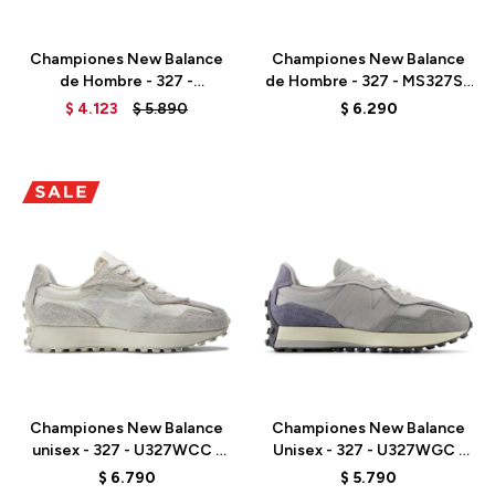
Talle
Talle
Championes New Balance
Championes New Balance
de Hombre - 327 -
de Hombre - 327 - MS327SR
MS327HD - WASHED
- TEAM RED
$
4.123
$
5.890
$
6.290
BURGUNDY
Talle
Talle
Championes New Balance
Championes New Balance
unisex - 327 - U327WCC -
Unisex - 327 - U327WGC -
SEA SALT
SLATE GREY
$
6.790
$
5.790