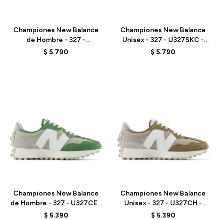
Talle
Talle
Championes New Balance
Championes New Balance
de Hombre - 327 -
Unisex - 327 - U327SKC -
MS327CWB - WHITE
ELD
$
5.790
$
5.790
Talle
Talle
Championes New Balance
Championes New Balance
de Hombre - 327 - U327CE -
Unisex - 327 - U327CH -
OLIVINE
MUSHROOM
$
5.390
$
5.390