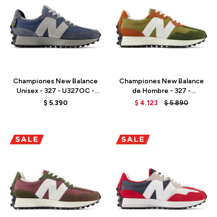
Talle
Talle
Championes New Balance
Championes New Balance
Unisex - 327 - U327OC -
de Hombre - 327 -
VINTAGE INDIGO
MS327HC - HIGH DESERT
$
5.390
$
4.123
$
5.890