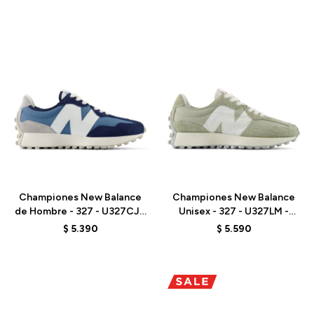
Talle
Talle
Championes New Balance
Championes New Balance
de Hombre - 327 - U327CJ -
Unisex - 327 - U327LM -
NAVY
DARK OLIVE
$
5.390
$
5.590