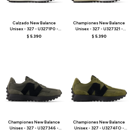
Talle
Talle
Calzado New Balance
Championes New Balance
Unisex - 327 - U3271P0 -
Unisex - 327 - U327321 -
BEIGE
GREY
$
5.390
$
5.390
Talle
Talle
Championes New Balance
Championes New Balance
Unisex - 327 - U327346 -
Unisex - 327 - U3274FO -