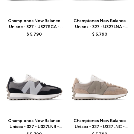
Talle
Talle
Championes New Balance
Championes New Balance
Unisec - 327 - U327SCA -
Unisex - 327 - U327LNA -
BLACK
LINEN
$
5.790
$
5.790
Talle
Talle
Championes New Balance
Championes New Balance
Unisex - 327 - U327LNB -
Unisex - 327 - U327LNC -
BLACK
MUSHROOM