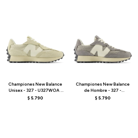
Talle
Talle
Championes New Balance
Championes New Balance
Unisex - 327 - U327WOA -
de Hombre - 327 -
PALE MOSS
U327WOC - TEAM AWAY
$
5.790
$
5.790
GREY