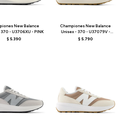
Talle
piones New Balance
Championes New Balance
- 370 - U3706XU - PINK
Unisex - 370 - U37079V -
BLACK
$
5.390
$
5.790
Talle