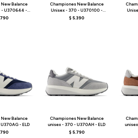
 New Balance
Championes New Balance
Cham
0 - U370644 -
Unisex - 370 - U370100 -
Unise
REY
BLACK
.790
$
5.390
Talle
Talle
 New Balance
Championes New Balance
Cham
- U370AG - ELD
unisex - 370 - U370AH - ELD
unisex
.790
$
5.790