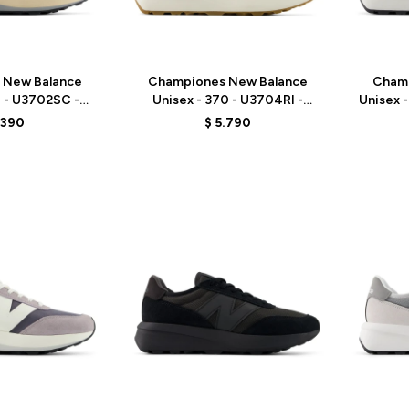
Talle
Talle
 New Balance
Championes New Balance
Cham
0 - U3702SC -
Unisex - 370 - U3704RI -
Unisex 
REY
BROWN
.390
$
5.790
Talle
Talle