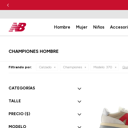
Hombre
Mujer
Niños
Accesor
CHAMPIONES HOMBRE
Filtrando por:
Calzado
Championes
Modelo:
370
Quit
CATEGORÍAS
TALLE
PRECIO
($)
MODELO