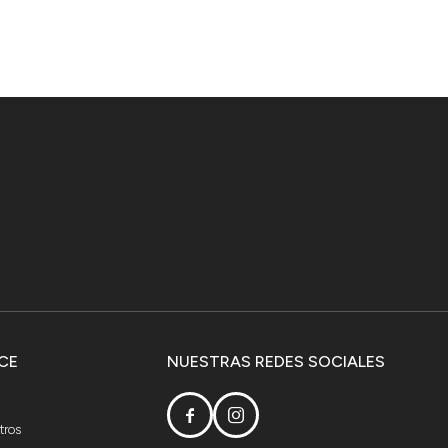
CE
NUESTRAS REDES SOCIALES


tros