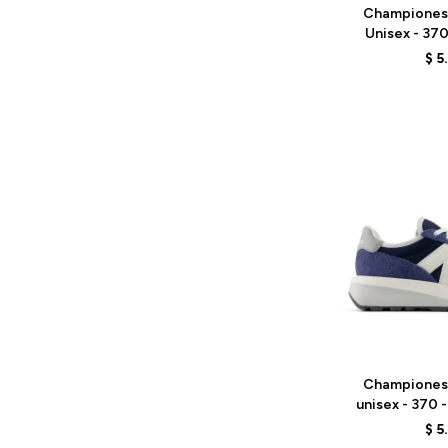
Championes
Unisex - 37
G
$
5
Talle
Championes
unisex - 370 
$
5