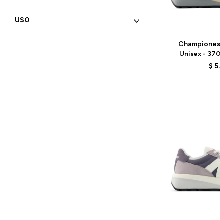
USO
Talle
Championes
Unisex - 37
G
$
5
Talle