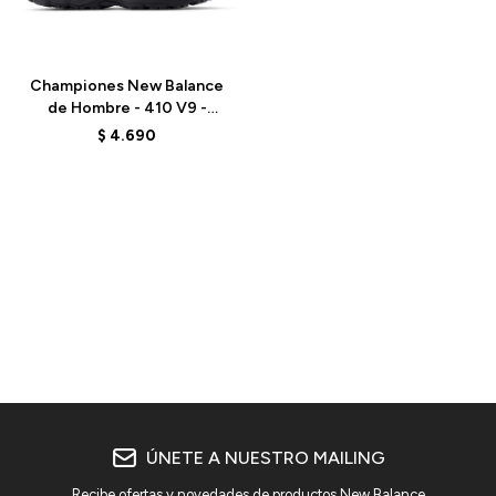
Talle
Championes New Balance
de Hombre - 410 V9 -
M4105FS - BLACK
$
4.690
ÚNETE A NUESTRO MAILING
Recibe ofertas y novedades de productos New Balance