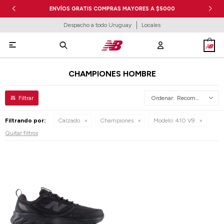
ENVÍOS GRATIS COMPRAS MAYORES A $5000
Despacho a todo Uruguay
Locales

CHAMPIONES HOMBRE
Recomendados
Filtrando por:
Calzado
Championes
Modelo:
410 V9
Quitar filtros