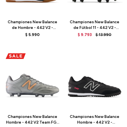
Talle
Talle
Championes New Balance
Championes New Balance
de Hombre - 442 V2 -
de Fútbol 11 - 442 V2 -
MS42IBK2 - ELD
MS41FBI2 - BLACK
$
5.990
$
9.793
$
13.990
Talle
Talle
Championes New Balance
Championes New Balance
Hombre - 442 V2 Team FG -
Hombre - 442 V2 -