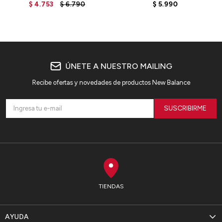
MS42FSG2 - SILVER
MS42TBK2 - BLACK
$
4.753
$
6.790
$
5.990
ÚNETE A NUESTRO MAILING
Recibe ofertas y novedades de productos New Balance
SUSCRIBIRME
TIENDAS
AYUDA