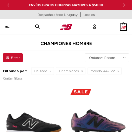
ENVÍOS GRATIS COMPRAS MAYORES A $5000
Despacho a todo Uruguay
Locales

CHAMPIONES HOMBRE
Recomendados
Filtrando por:
Calzado
Championes
Modelo:
442 V2
Quitar filtros