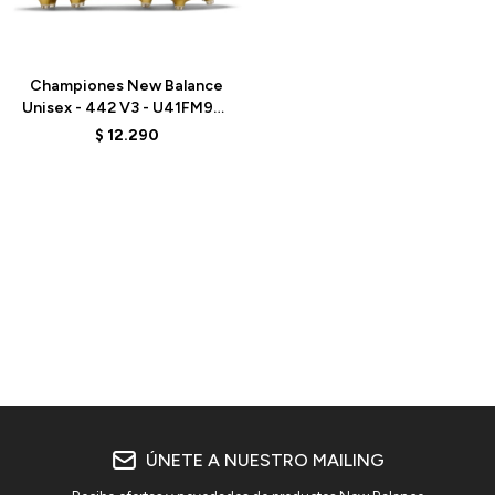
Talle
Championes New Balance
Unisex - 442 V3 - U41FM9EJ
- WHITE
$
12.290
ÚNETE A NUESTRO MAILING