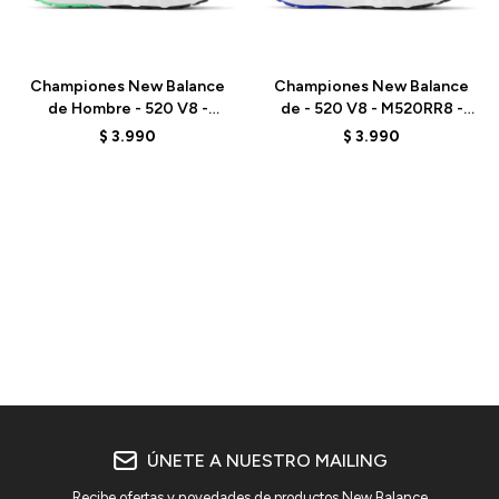
Talle
Talle
Championes New Balance
Championes New Balance
de Hombre - 520 V8 -
de - 520 V8 - M520RR8 -
M520RG8 - BLUEOASI
SHADOW GREY
$
3.990
$
3.990
ÚNETE A NUESTRO MAILING
Recibe ofertas y novedades de productos New Balance