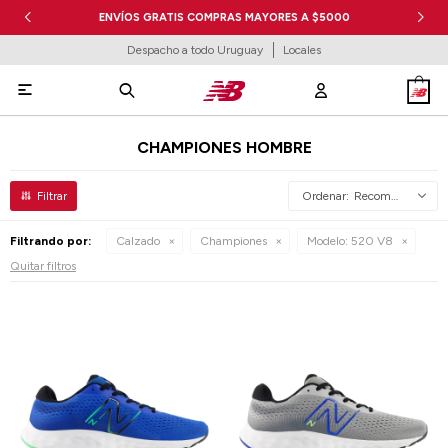
ENVÍOS GRATIS COMPRAS MAYORES A $5000
Despacho a todo Uruguay
Locales

CHAMPIONES HOMBRE
Recomendados
Filtrando por:
Calzado
Championes
Modelo:
520 V8
Quitar filtros