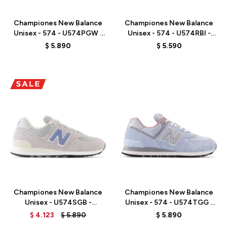
Championes New Balance
Championes New Balance
Unisex - 574 - U574PGW -
Unisex - 574 - U574RBI -
MUSTARD
BROWN
$
5.890
$
5.590
Talle
Talle
Championes New Balance
Championes New Balance
Unisex - U574SGB -
Unisex - 574 - U574TGG -
ARCTIC GREY
ALASKA BLUE
$
4.123
$
5.890
$
5.890