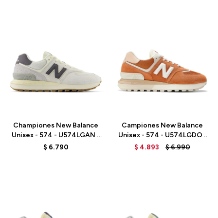
Talle
Talle
Championes New Balance
Campiones New Balance
Unisex - 574 - U574LGAN -
Unisex - 574 - U574LGDO -
ALLOY/WHITE
RUST OXIDE
$
6.790
$
4.893
$
6.990