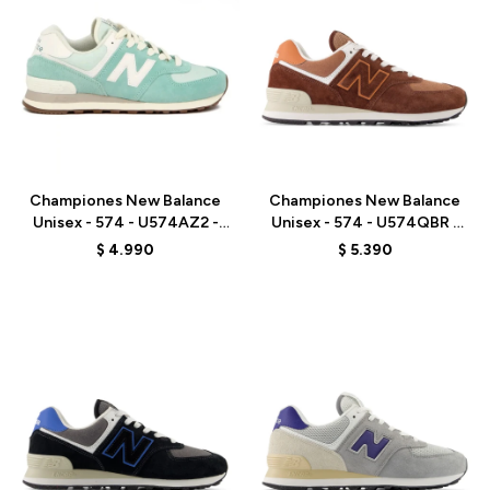
Talle
Talle
Championes New Balance
Championes New Balance
Unisex - 574 - U574AZ2 -
Unisex - 574 - U574QBR -
VERDE AGUA
ELD
$
4.990
$
5.390