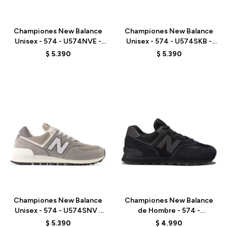
Talle
Talle
Championes New Balance
Championes New Balance
Unisex - 574 - U574NVE -
Unisex - 574 - U574SKB -
BLACK
BEIGE
$
5.390
$
5.390
Talle
Talle
Championes New Balance
Championes New Balance
Unisex - 574 - U574SNV -
de Hombre - 574 -
GREY
ML574EVE - BLACK
$
5.390
$
4.990