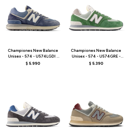
Talle
Talle
Championes New Balance
Championes New Balance
Unisex - 574 - U574LGDI -
Unisex - 574 - U574GRE -
ELD
GREEN
$
5.990
$
5.390