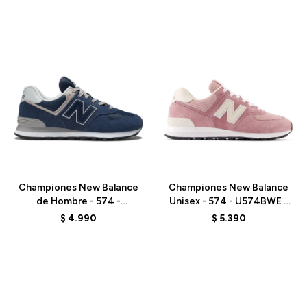
Talle
Talle
Championes New Balance
Championes New Balance
de Hombre - 574 -
Unisex - 574 - U574BWE -
ML574EVN - NAVY
BROWN
$
4.990
$
5.390