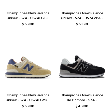
Talle
Talle
Championes New Balance
Championes New Balance
Unisex - 574 - U574LGLB -
Unisex - 574 - U574VPA -
ELD
ELD
$
5.990
$
5.390
Talle
Talle
Championes New Balance
Championes New Balance
Unisex - 574 - U574LGMO -
de Hombre - 574 -
ELD
ML574EVB - BLACK
$
5.990
$
4.990