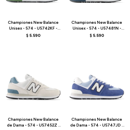
Talle
Talle
Championes New Balance
Championes New Balance
Unisex - 574 - U5742KF -
Unisex - 574 - U57481N -
BEIGE/GREEN
GREY/BLUE
$
5.590
$
5.590
Talle
Talle
Championes New Balance
Championes New Balance
de Dama - 574 - U57452Z -
de Dama - 574 - U5747JD -