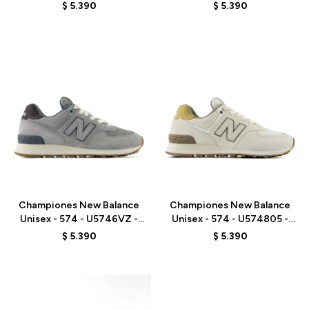
GREY
GREY
$
5.390
$
5.390
Talle
Talle
Championes New Balance
Championes New Balance
Unisex - 574 - U5746VZ -
Unisex - 574 - U574805 -
BLUE
GREY
$
5.390
$
5.390