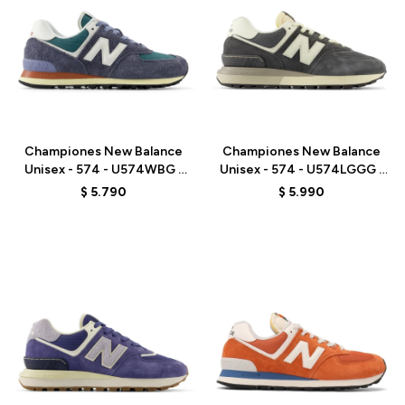
Talle
Talle
Championes New Balance
Championes New Balance
Unisex - 574 - U574WBG -
Unisex - 574 - U574LGGG -
ELD
ELD
$
5.790
$
5.990