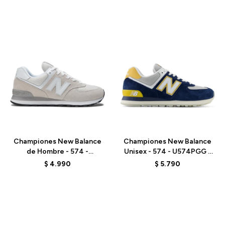
Talle
Talle
Championes New Balance
Championes New Balance
de Hombre - 574 -
Unisex - 574 - U574PGG -
ML574EVW - NIMBUS
ELD
$
4.990
$
5.790
CLOUD