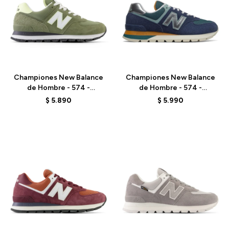
Talle
Talle
Championes New Balance
Championes New Balance
de Hombre - 574 -
de Hombre - 574 -
ML574DBO - DEEP OLIVE
ML574DHL - NAVY
$
5.890
$
5.990
Talle
Talle