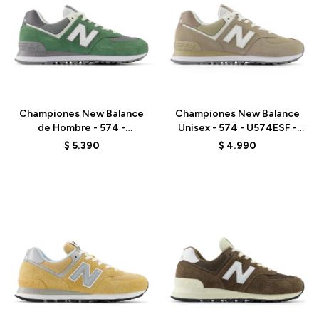
Talle
Talle
Championes New Balance
Championes New Balance
de Hombre - 574 -
Unisex - 574 - U574ESF -
U574ESA - GREEN
BEIGE
$
5.390
$
4.990
Talle
Talle