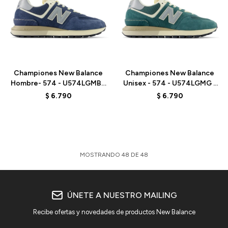
Talle
Talle
Championes New Balance
Championes New Balance
Hombre- 574 - U574LGMB -
Unisex - 574 - U574LGMG -
ADMIRAL BLUE
ACIDIC GREEN
$
6.790
$
6.790
MOSTRANDO
48
DE
48
ÚNETE A NUESTRO MAILING
Recibe ofertas y novedades de productos New Balance