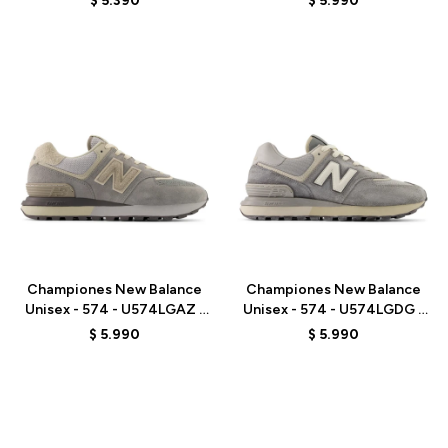
$
5.390
$
5.990
Talle
Talle
Championes New Balance
Championes New Balance
Unisex - 574 - U574LGAZ -
Unisex - 574 - U574LGDG -
GREY
ELD
$
5.990
$
5.990