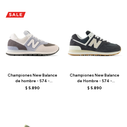
Talle
Talle
Championes New Balance
Championes New Balance
de hombre - 574 -
de Hombre - 574 -
ML574D2G - GREY
ML574DBH - BLACK
$
5.890
$
5.890