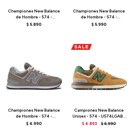
Championes New Balance
Championes New Balance
de Hombre - 574 -
de Hombre - 574 -
ML574DMH - MAROON
ML574DO2 - ALLOY
$
5.890
$
5.990
HEATHER GREY
Talle
Talle
Championes New Balance
Campiones New Balance
de Hombre - 574 -
Unisex - 574 - U574LGAB -
ML574EVG - GREY
TOBACCO
$
4.990
$
4.893
$
6.990