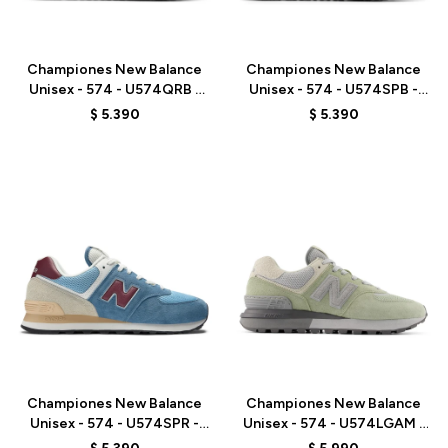
Talle
Talle
Championes New Balance
Championes New Balance
Unisex - 574 - U574QRB -
Unisex - 574 - U574SPB -
BLACK
GREY/BLUE
$
5.390
$
5.390
Talle
Talle
Championes New Balance
Championes New Balance
Unisex - 574 - U574SPR -
Unisex - 574 - U574LGAM -
ELD
OLIVE