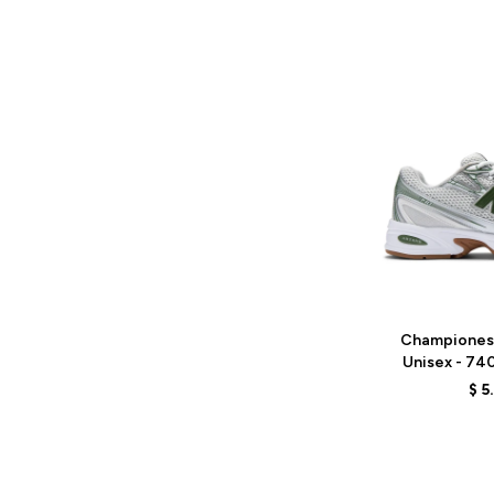
Talle
Championes
Unisex - 74
G
$
5