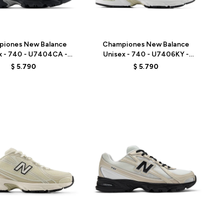
Talle
piones New Balance
Championes New Balance
x - 740 - U7404CA -
Unisex - 740 - U7406KY -
GREY
GREY/BEIGE
$
5.790
$
5.790
Talle