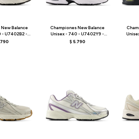
Talle
Talle
 New Balance
Championes New Balance
Cham
0 - U7402B2 -
Unisex - 740 - U7402Y9 -
Unise
ACK
WHITE/GREY
.790
$
5.790
Talle
Talle