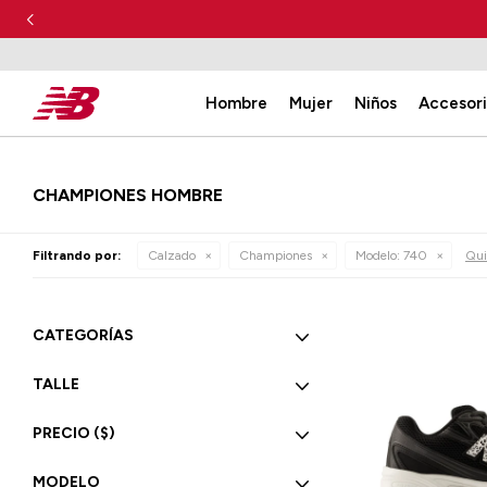
Hombre
Mujer
Niños
Accesor
CHAMPIONES HOMBRE
Filtrando por:
Calzado
Championes
Modelo:
740
Quit
CATEGORÍAS
TALLE
PRECIO
($)
MODELO