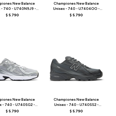
piones New Balance
Championes New Balance
x - 740 - U740N9J9 -
Unisex - 740 - U7404OO -
GREY
GREY
$
5.790
$
5.790
Talle
piones New Balance
Championes New Balance
x - 740 - U740SG2 -
Unisex - 740 - U740SS2 -
GREY
GREY/BLACK
$
5.790
$
5.790