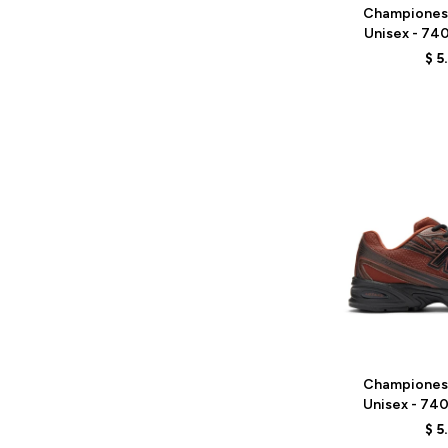
Championes
Unisex - 74
G
$
5
Talle
Championes
Unisex - 74
BR
$
5