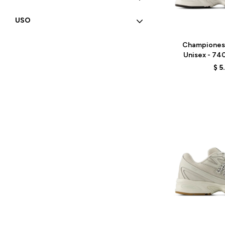
USO
Talle
Championes
Unisex - 74
BL
$
5
Talle