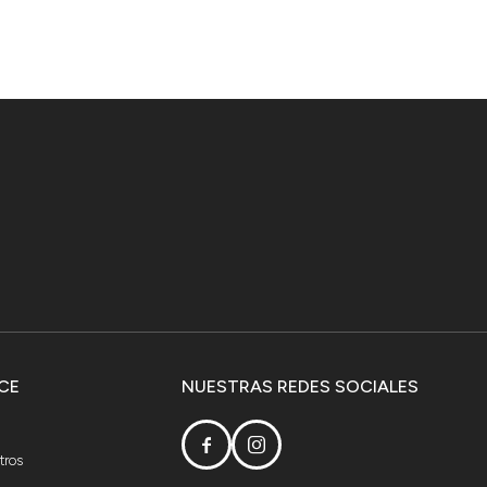
CE
NUESTRAS REDES SOCIALES


tros