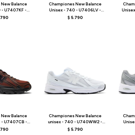
 New Balance
Championes New Balance
Cham
0 - U7407KF -
Unisex - 740 - U7406LV -
Unise
REY
PURPLE
.790
$
5.790
Talle
Talle
 New Balance
Championes New Balance
Cham
0 - U7407CB -
unisex - 740 - U740WW2 -
Unise
OWN
ELD
.790
$
5.790