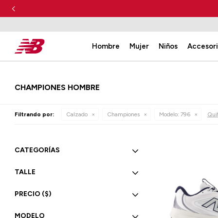
Hombre
Mujer
Niños
Accesor
CHAMPIONES HOMBRE
Filtrando por:
Calzado
Championes
Modelo:
796
Quit
CATEGORÍAS
TALLE
PRECIO
($)
MODELO