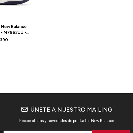
 New Balance
6 - M7963UU -
ITE
.390
ÚNETE A NUESTRO MAILING
Recibe ofertas y novedades de productos New Balance