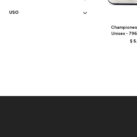
USO
Talle
Championes
Unisex - 79
WH
$
5