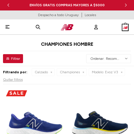
ENVÍOS GRATIS COMPRAS MAYORES A $5000
Despacho a todo Uruguay
Locales

CHAMPIONES HOMBRE
Recomendados
Filtrando por:
Calzado
Championes
Modelo:
Evoz V3
Quitar filtros