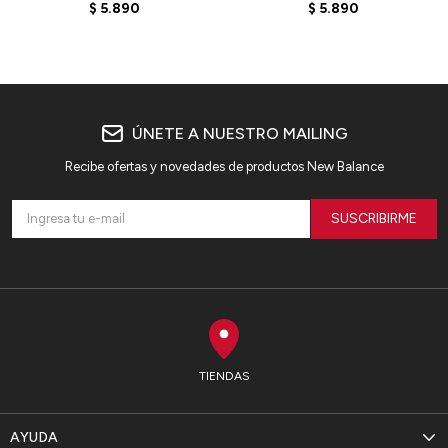
MEVOZGB3 - BLACK
MEVOZRG3 - ALUMINUM
$
5.890
$
5.890
GREY
ÚNETE A NUESTRO MAILING
Recibe ofertas y novedades de productos New Balance
SUSCRIBIRME
TIENDAS
AYUDA