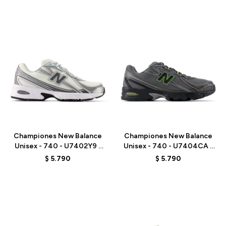
Talle
Talle
Championes New Balance
Championes New Balance
Unisex - 740 - U7402Y9 -
Unisex - 740 - U7404CA -
WHITE/GREY
GREY
$
5.790
$
5.790