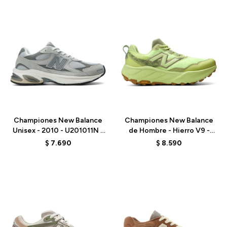
Talle
Talle
Championes New Balance
Championes New Balance
Unisex - 2010 - U201011N -
de Hombre - Hierro V9 -
GREY
MHIER51M - GREEN
$
7.690
$
8.590