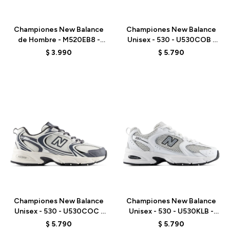
Talle
Talle
Championes New Balance
Championes New Balance
de Hombre - M520EB8 -
Unisex - 530 - U530COB -
MARINE BLUE
WHITE
$
3.990
$
5.790
Talle
Talle
Championes New Balance
Championes New Balance
Unisex - 530 - U530COC -
Unisex - 530 - U530KLB -
WHITE
WHITE
$
5.790
$
5.790