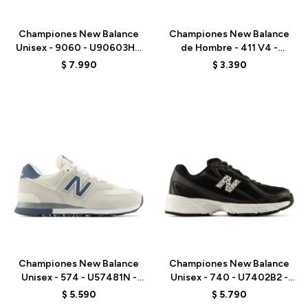
Talle
Talle
Championes New Balance
Championes New Balance
Unisex - 9060 - U90603HG
de Hombre - 411 V4 -
- BLACK
M4115VI - BLACK
$
7.990
$
3.390
Talle
Talle
Championes New Balance
Championes New Balance
Unisex - 574 - U57481N -
Unisex - 740 - U7402B2 -
GREY/BLUE
BLACK
$
5.590
$
5.790