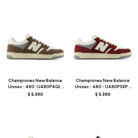
Talle
Talle
Championes New Balance
Championes New Balance
Unisex - 480 -U480P4QI -
Unisex - 480 - U480P5XP -
BROWN
RED
$
5.390
$
5.390