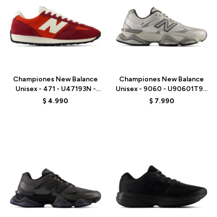
Talle
Talle
Championes New Balance
Championes New Balance
Unisex - 471 - U47193N -
Unisex - 9060 - U90601T9 -
RED
GREY
$
4.990
$
7.990