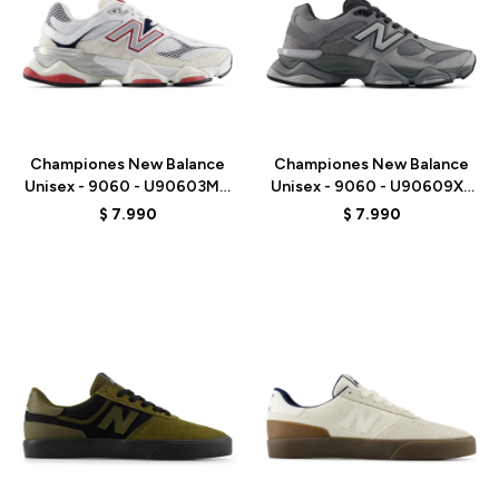
Talle
Talle
Championes New Balance
Championes New Balance
Unisex - 9060 - U90603MT
Unisex - 9060 - U90609XS
- WHITE
- GREY
$
7.990
$
7.990
Talle
Talle