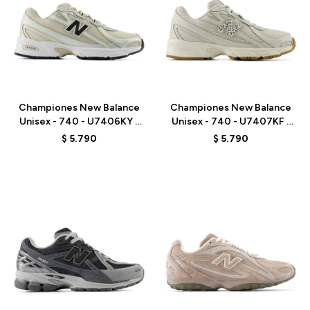
Talle
Talle
Championes New Balance
Championes New Balance
Unisex - 740 - U7406KY -
Unisex - 740 - U7407KF -
GREY/BEIGE
GREY
$
5.790
$
5.790
Talle
Talle