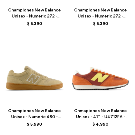
Championes New Balance
Championes New Balance
Unisex - Numeric 272 -
Unisex - Numeric 272 -
UN272BTT - OLIVE/BLACK
UN272WDG - BEIGE
$
5.390
$
5.390
Talle
Talle
Championes New Balance
Chmapiones New Balance
Unisex - Numeric 480 -
Unisex - 471 - U4712FA -
UN480TSG - BEIGE
ORANGE RED
$
5.990
$
4.990