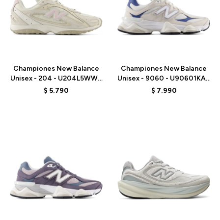
Talle
Talle
Championes New Balance
Championes New Balance
Unisex - 204 - U204L5WW -
Unisex - 9060 - U90601KA -
BEIGE
BEIGE/AZUL
$
5.790
$
7.990
Talle
Talle