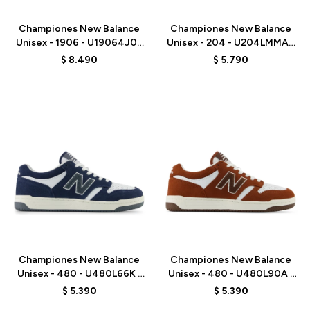
Championes New Balance
Championes New Balance
Unisex - 1906 - U19064J0 -
Unisex - 204 - U204LMMA -
BLACK
MUSHROOM
$
8.490
$
5.790
Talle
Talle
Championes New Balance
Championes New Balance
Unisex - 480 - U480L66K -
Unisex - 480 - U480L90A -
BLUE
BROWN
$
5.390
$
5.390