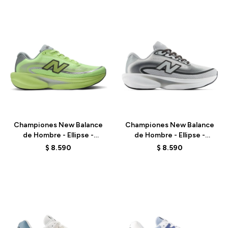
Talle
Talle
Championes New Balance
Championes New Balance
de Hombre - Ellipse -
de Hombre - Ellipse -
MELPS78S - GREEN
MELPS79X - GREY
$
8.590
$
8.590