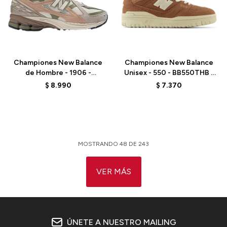
Talle
Talle
Championes New Balance
Championes New Balance
de Hombre - 1906 -
Unisex - 550 - BB550THB -
M1906NE - BEIGE
BROWN
$
8.990
$
7.370
MOSTRANDO
48
DE
243
VER MÁS
ÚNETE A NUESTRO MAILING