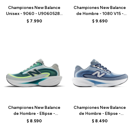
Championes New Balance
Championes New Balance
Unisex - 9060 - U9060528 -
de Hombre - 1080 V15 -
PURPLE
M10801VU - GREY
$
7.990
$
9.690
Talle
Talle
Championes New Balance
Championes New Balance
de Hombre - Ellipse -
de Hombre - Ellipse -
MELPS4B2 - GREEN
MELPS6Z5 - BLUE
$
8.590
$
8.490