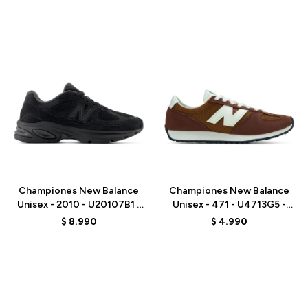
Talle
Talle
Championes New Balance
Championes New Balance
Unisex - 2010 - U20107B1 -
Unisex - 471 - U4713G5 -
BLACK
BROWN
$
8.990
$
4.990