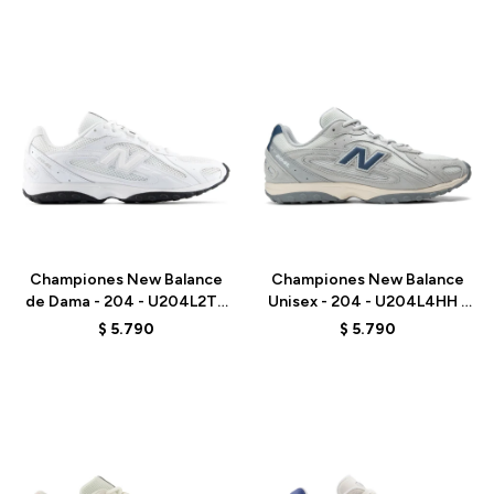
Talle
Talle
Championes New Balance
Championes New Balance
de Dama - 204 - U204L2TD
Unisex - 204 - U204L4HH -
- WHITE
GREY
$
5.790
$
5.790