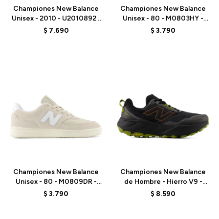
Championes New Balance
Championes New Balance
Unisex - 2010 - U2010892 -
Unisex - 80 - M0803HY -
BLACK
WHITE
$
7.690
$
3.790
Talle
Talle
Championes New Balance
Championes New Balance
Unisex - 80 - M0809DR -
de Hombre - Hierro V9 -
GREY
MHIER8TU - BLACK
$
3.790
$
8.590