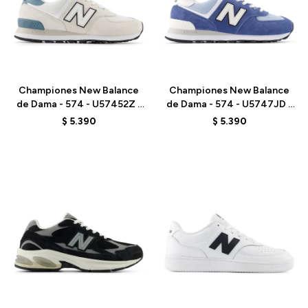
Talle
Talle
Championes New Balance
Championes New Balance
de Dama - 574 - U57452Z -
de Dama - 574 - U5747JD -
GREY
GREY
$
5.390
$
5.390
Talle
Talle