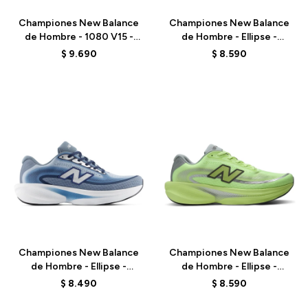
Championes New Balance
Championes New Balance
de Hombre - 1080 V15 -
de Hombre - Ellipse -
M10801VU - GREY
MELPS4B2 - GREEN
$
9.690
$
8.590
Talle
Talle
Championes New Balance
Championes New Balance
de Hombre - Ellipse -
de Hombre - Ellipse -
MELPS6Z5 - BLUE
MELPS78S - GREEN
$
8.490
$
8.590