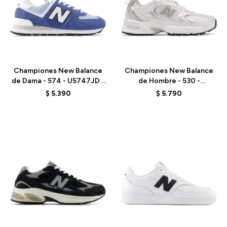
Talle
Talle
Championes New Balance
Championes New Balance
de Dama - 574 - U5747JD -
de Hombre - 530 -
GREY
MR530EMA - ELD
$
5.390
$
5.790
Talle
Talle