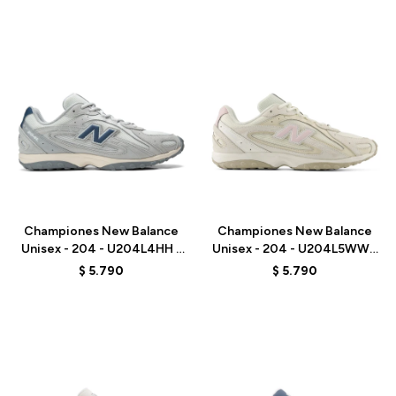
Talle
Talle
Championes New Balance
Championes New Balance
Unisex - 204 - U204L4HH -
Unisex - 204 - U204L5WW -
GREY
BEIGE
$
5.790
$
5.790