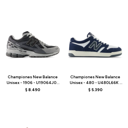
Talle
Talle
Championes New Balance
Championes New Balance
Unisex - 1906 - U19064J0 -
Unisex - 480 - U480L66K -
BLACK
BLUE
$
8.490
$
5.390