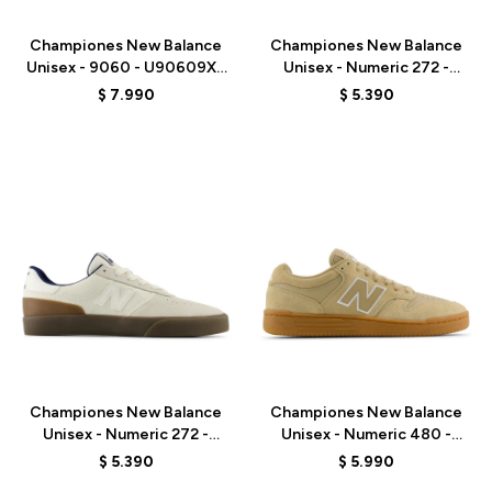
Championes New Balance
Championes New Balance
Unisex - 9060 - U90609XS
Unisex - Numeric 272 -
- GREY
UN272BTT - OLIVE/BLACK
$
7.990
$
5.390
Talle
Talle
Championes New Balance
Championes New Balance
Unisex - Numeric 272 -
Unisex - Numeric 480 -
UN272WDG - BEIGE
UN480TSG - BEIGE
$
5.390
$
5.990