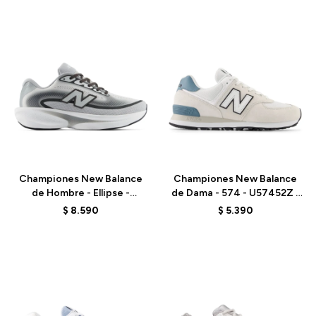
Talle
Talle
Championes New Balance
Championes New Balance
de Hombre - Ellipse -
de Dama - 574 - U57452Z -
MELPS79X - GREY
GREY
$
8.590
$
5.390