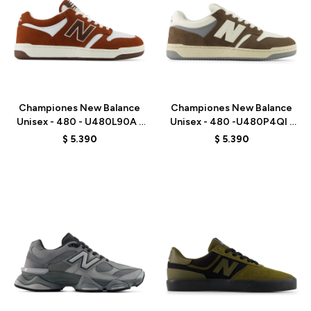
Talle
Talle
Championes New Balance
Championes New Balance
Unisex - 480 - U480L90A -
Unisex - 480 -U480P4QI -
BROWN
BROWN
$
5.390
$
5.390
Talle
Talle