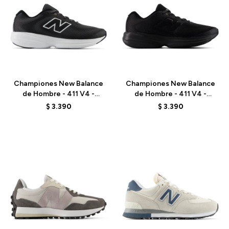
Talle
Talle
Championes New Balance
Championes New Balance
de Hombre - 411 V4 -
de Hombre - 411 V4 -
M4114SQ - BLACK
M4115VI - BLACK
$
3.390
$
3.390