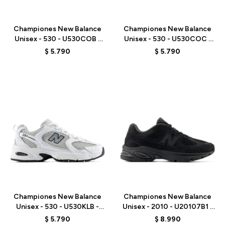
Talle
Talle
Championes New Balance
Championes New Balance
Unisex - 530 - U530COB -
Unisex - 530 - U530COC -
WHITE
WHITE
$
5.790
$
5.790
Talle
Talle
Championes New Balance
Championes New Balance
Unisex - 530 - U530KLB -
Unisex - 2010 - U20107B1 -
WHITE
BLACK
$
5.790
$
8.990