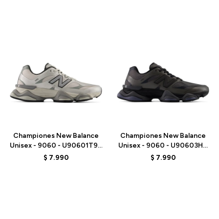
Talle
Talle
Championes New Balance
Championes New Balance
Unisex - 9060 - U90601T9 -
Unisex - 9060 - U90603HG
GREY
- BLACK
$
7.990
$
7.990