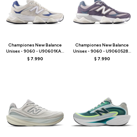
Talle
Talle
Championes New Balance
Championes New Balance
Unisex - 9060 - U90601KA -
Unisex - 9060 - U9060528 -
BEIGE/AZUL
PURPLE
$
7.990
$
7.990
Talle
Talle