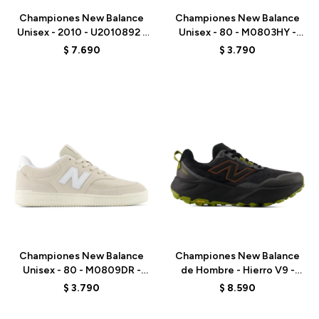
Championes New Balance
Championes New Balance
Unisex - 2010 - U2010892 -
Unisex - 80 - M0803HY -
BLACK
WHITE
$
7.690
$
3.790
Talle
Talle
Championes New Balance
Championes New Balance
Unisex - 80 - M0809DR -
de Hombre - Hierro V9 -
GREY
MHIER8TU - BLACK
$
3.790
$
8.590