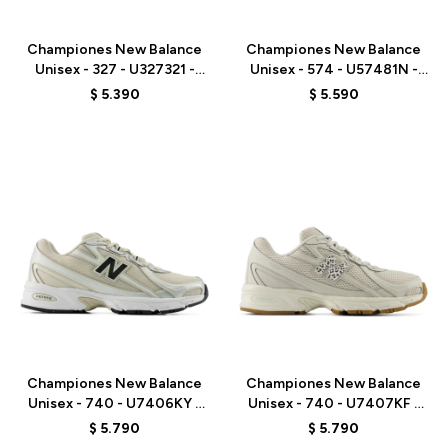
Talle
Talle
Championes New Balance
Championes New Balance
Unisex - 327 - U327321 -
Unisex - 574 - U57481N -
GREY
GREY/BLUE
$
5.390
$
5.590
Talle
Talle
Championes New Balance
Championes New Balance
Unisex - 740 - U7406KY -
Unisex - 740 - U7407KF -
GREY/BEIGE
GREY
$
5.790
$
5.790