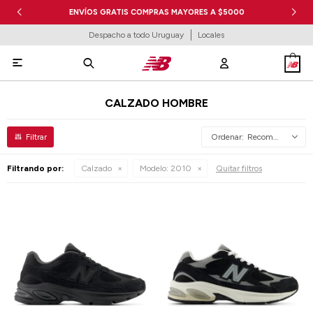
ENVÍOS GRATIS COMPRAS MAYORES A $5000
Despacho a todo Uruguay
Locales

CALZADO HOMBRE
Recomendados
Filtrando por:
Calzado
Modelo:
2010
Quitar filtros