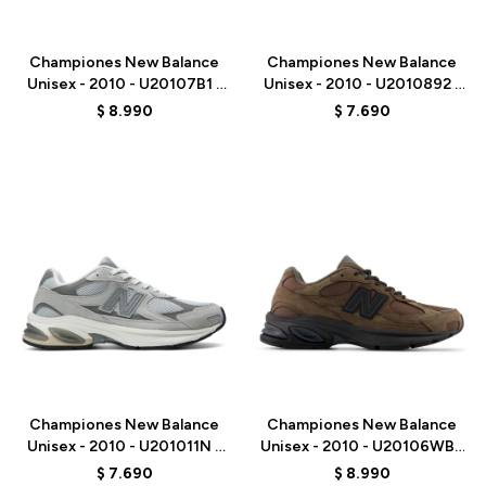
Talle
Talle
Championes New Balance
Championes New Balance
Unisex - 2010 - U20107B1 -
Unisex - 2010 - U2010892 -
BLACK
BLACK
$
8.990
$
7.690
Talle
Talle
Championes New Balance
Championes New Balance
Unisex - 2010 - U201011N -
Unisex - 2010 - U20106WB -
GREY
BROWN
$
7.690
$
8.990