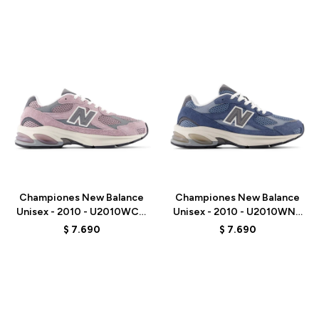
Talle
Talle
Championes New Balance
Championes New Balance
Unisex - 2010 - U2010WCC
Unisex - 2010 - U2010WNV
- ICE WINE
- ELD
$
7.690
$
7.690