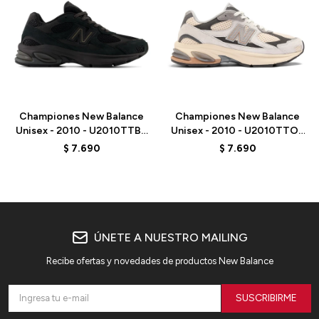
Talle
Talle
Championes New Balance
Championes New Balance
Unisex - 2010 - U2010TTB -
Unisex - 2010 - U2010TTO -
BLACK
GREY
$
7.690
$
7.690
ÚNETE A NUESTRO MAILING
Recibe ofertas y novedades de productos New Balance
SUSCRIBIRME